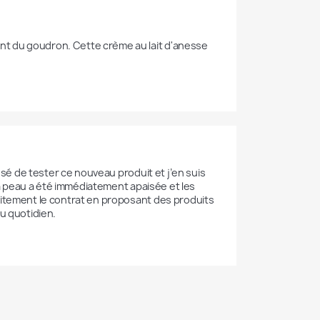
t du goudron. Cette crème au lait d'anesse  
osé de tester ce nouveau produit et j’en suis 
 Ma peau a été immédiatement apaisée et les 
aitement le contrat en proposant des produits 
au quotidien.