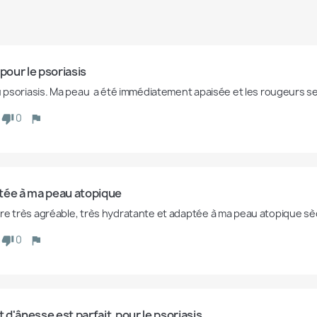
 pour le psoriasis
du psoriasis. Ma peau  a été immédiatement apaisée et les rougeurs 
0
tée à ma peau atopique
re très agréable, très hydratante et adaptée à ma peau atopique sèc
réer une liste d'envies
0
e la liste d'envies
it d'ânesse est parfait  pour le psoriasis