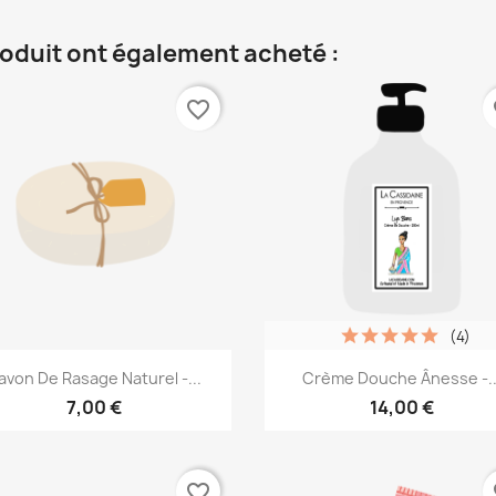
roduit ont également acheté :
favorite_border
fa
(4)
Aperçu rapide
Aperçu rapide


avon De Rasage Naturel -...
Crème Douche Ânesse -..
7,00 €
14,00 €
favorite_border
fa