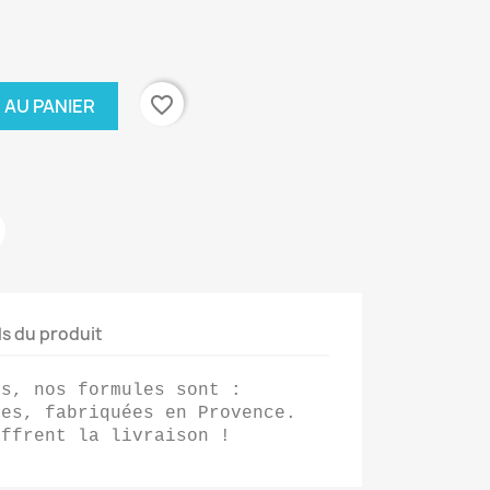
favorite_border
 AU PANIER
ls du produit
s, nos formules sont : 
es, fabriquées en Provence. 
offrent la livraison !