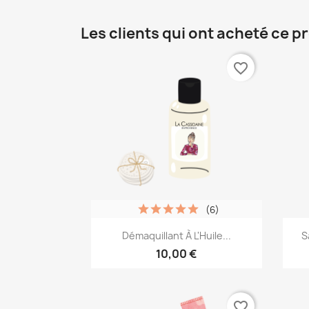
Les clients qui ont acheté ce p
favorite_border
(6)
Aperçu rapide

Démaquillant À L'Huile...
S
10,00 €
favorite_border