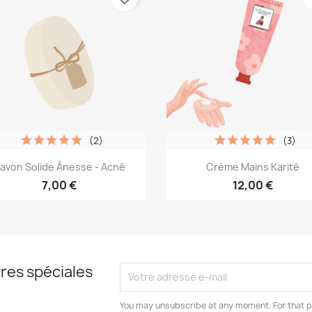
(2)
(3)
Aperçu rapide
Aperçu rapide


avon Solide Ânesse - Acné
Crème Mains Karité
7,00 €
12,00 €
res spéciales
You may unsubscribe at any moment. For that p