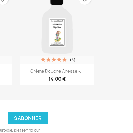
(4)
Aperçu rapide

Crème Douche Ânesse -...
14,00 €
urpose, please find our