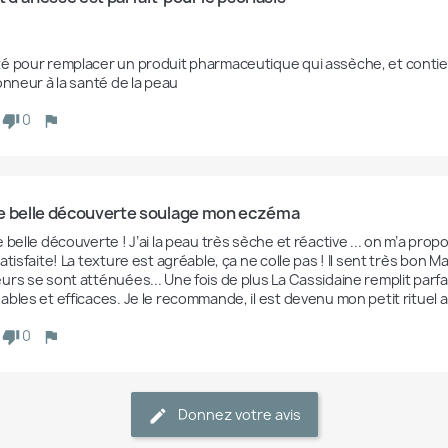
Annuler
Créer une liste d'envies
é pour remplacer un produit pharmaceutique qui assèche, et contien
0
e belle découverte soulage mon eczéma
 belle découverte ! J’ai la peau très sèche et réactive ... on m’a prop
atisfaite! La texture est agréable, ça ne colle pas ! Il sent très bon
urs se sont atténuées... Une fois de plus La Cassidaine remplit parf
ables et efficaces. Je le recommande, il est devenu mon petit rituel 
0
Donnez votre avis