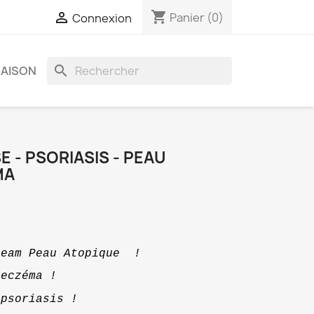
shopping_cart

Panier
(0)
Connexion
search
MAISON
E - PSORIASIS - PEAU
MA
team Peau Atopique  !
’eczéma ! 
 psoriasis !