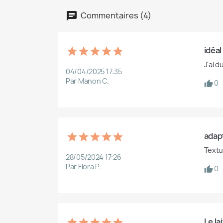
Commentaires (4)
idéal
J'ai 
04/04/2025 17:35
Par Manon C.
0
adap
Textu
C
28/05/2024 17:26
Par Flora P.
0
Nom d
Le la