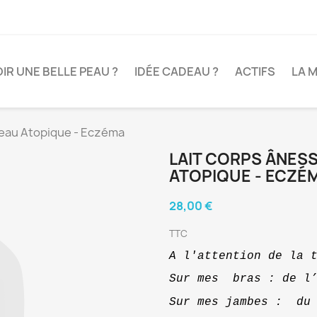
R UNE BELLE PEAU ?
IDÉE CADEAU ?
ACTIFS
LA 
 Peau Atopique - Eczéma
LAIT CORPS ÂNESS
ATOPIQUE - ECZÉ
28,00 €
TTC
A l'attention de la 
Sur mes  bras : de l
Sur mes jambes :  du