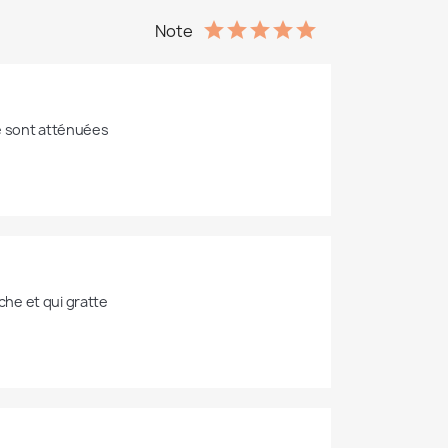
Note
se sont atténuées
×
he et qui gratte