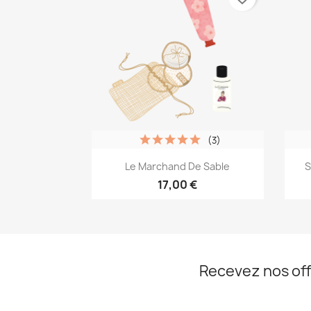
(3)
Aperçu rapide

Le Marchand De Sable
S
17,00 €
Recevez nos off